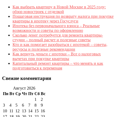
Как выбрать квартиру в Новой Москве в 2025 году:
обзор новостроек с отделкой
Пошаговая инструкция по возврату налога при покупке
квартиры в ипотеку через Госуслуги
Ипотека без первоначального взноса – Реальные
возможности и советы по оформлению
Сколько денег потребуется для ремонта квартиры-
студии – полный расчет и полезные советы
Кто и как помогает разобраться с ипотекой – советы,
ресурсы и полезные рекомендации
Как вернуть деньги с ипотеки – Все о налоговых
вычетах при покупке квартиры
Капитальный ремонт квартиры – что менять и как
подготовиться к переменам
Свежие комментарии
Август 2026
Пн
Вт
Ср
Чт
Пт
Сб
Вс
1
2
3
4
5
6
7
8
9
10
11
12
13
14
15
16
17
18
19
20
21
22
23