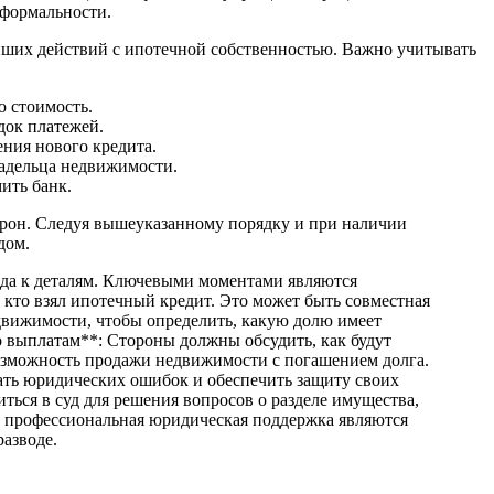
 формальности.
йших действий с ипотечной собственностью. Важно учитывать
 стоимость.
док платежей.
ния нового кредита.
ладельца недвижимости.
ить банк.
торон. Следуя вышеуказанному порядку и при наличии
дом.
ода к деталям. Ключевыми моментами являются
 кто взял ипотечный кредит. Это может быть совместная
едвижимости, чтобы определить, какую долю имеет
о выплатам**: Стороны должны обсудить, как будут
возможность продажи недвижимости с погашением долга.
ать юридических ошибок и обеспечить защиту своих
ться в суд для решения вопросов о разделе имущества,
же профессиональная юридическая поддержка являются
азводе.