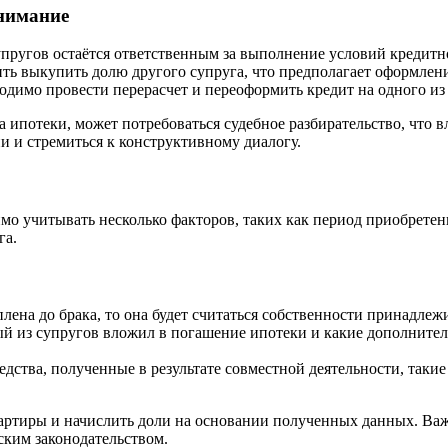
внимание
ругов остаётся ответственным за выполнение условий кредитног
ть выкупить долю другого супруга, что предполагает оформлен
димо провести перерасчет и переоформить кредит на одного из су
а ипотеки, может потребоваться судебное разбирательство, что
и и стремиться к конструктивному диалогу.
имо учитывать несколько факторов, таких как период приобретен
га.
лена до брака, то она будет считаться собственности принадлеж
ый из супругов вложил в погашение ипотеки и какие дополните
ства, полученные в результате совместной деятельности, такие к
артиры и начислить доли на основании полученных данных. Важ
ским законодательством.