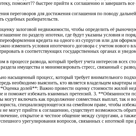
теку, поможет?? быстрее прийти к соглашению и завершить все
ения переговоров для достижения соглашения по поводу дальне
ть судебных разбирательств.
ценку залоговой недвижимости, чтобы определить её рыночную
оглашение по разделу ипотеки, где будут указаны условия и поря
переоформления кредита на одного из супругов или для оформле
ожно изменить условия ипотечного договора с учетом нового в
рировать в соответствующих государственных органах и уведом
м в процессе развода, который требует учета интересов всех с
раздела имущества и минимизировать стресс, связанный с разво
ьно насыщенный процесс, который требует внимательного подх
редь необходимо выяснить, кто является владельцем квартиры и
. **Оценка долей**: Важно провести оценку стоимости жилой н
е и поможет избежать взаимных претензий. 3. **Обязанности п
ты могут включать как продолжение совместных выплат, так и 
 юриста, специализирующегося на семейном праве, чтобы избеж
 не могут прийти к соглашению, существует возможность обрати
аключение, открытое и честное общение между супругами, а так
спешного урегулирования вопросов, связанных с ипотекой при р