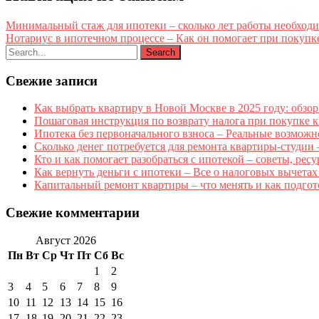
Минимальный стаж для ипотеки – сколько лет работы необходи
Нотариус в ипотечном процессе – Как он помогает при покупк
Свежие записи
Как выбрать квартиру в Новой Москве в 2025 году: обзор
Пошаговая инструкция по возврату налога при покупке к
Ипотека без первоначального взноса – Реальные возмож
Сколько денег потребуется для ремонта квартиры-студии
Кто и как помогает разобраться с ипотекой – советы, ре
Как вернуть деньги с ипотеки – Все о налоговых вычета
Капитальный ремонт квартиры – что менять и как подгот
Свежие комментарии
Август 2026
Пн
Вт
Ср
Чт
Пт
Сб
Вс
1
2
3
4
5
6
7
8
9
10
11
12
13
14
15
16
17
18
19
20
21
22
23