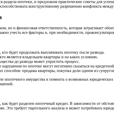
я раздела ипотеки, и предложим практические советы для успе
поспособствовать конструктивному разрешению конфликта межд
а
ком, но и финансовая ответственность, которая затрагивает обо
 Важно учесть все факторы и, при необходимости, проконсультиро
 кто будет продолжать выплачивать ипотеку после развода.
кто является владельцем квартиры и на каких условиях.
щества до развода может упростить процесс.
о нарушения по ипотеке могут негативно сказаться на кредитной
х способов: продажа квартиры, покупка доли одним из супруго
деле ипотечного имущества и помнить о возможных юридических
ношений.
, как будет разделен ипотечный кредит. В зависимости от обстоя
ми. Это требует тщательного анализа и может потребовать юри